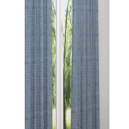
Kissen
Tischdecke
Fensterbilder
Gardinenstange
Stoffe
Panneaux