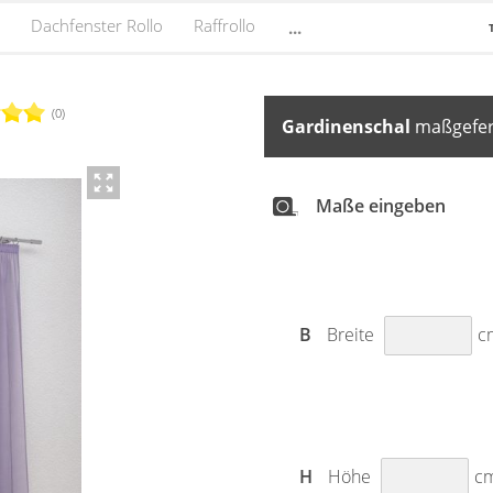
Dachfenster Rollo
Raffrollo
...
(0)
Gardinenschal
maßgefert
Maße eingeben
B
Breite
c
H
Höhe
c