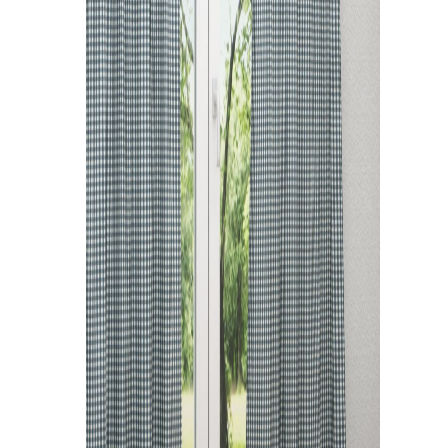
Kissen
Tischdecke
Fensterbilder
Gardinenstange
Stoffe
Panneaux