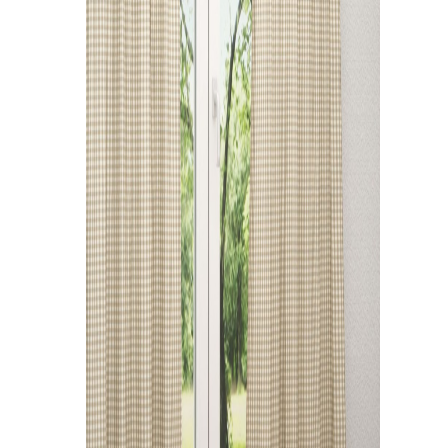
Kissen
Tischdecke
Fensterbilder
Gardinenstange
Stoffe
Panneaux