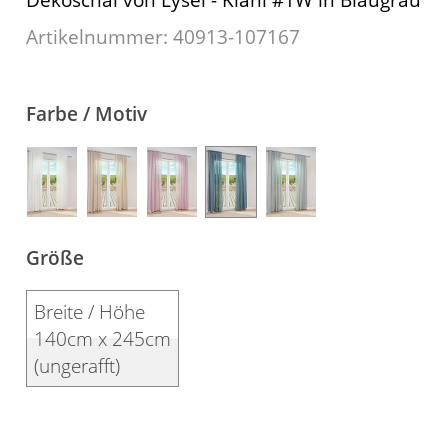
Kissen
Artikelnummer: 40913-
107167
Tischdecke
Fensterbilder
Farbe / Motiv
Gardinenstange
Stoffe
Panneaux
Größe
Breite / Höhe
140cm x 245cm
(ungerafft)