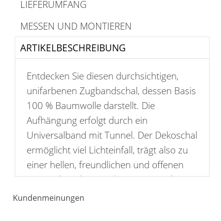
LIEFERUMFANG
MESSEN UND MONTIEREN
ARTIKELBESCHREIBUNG
Entdecken Sie diesen durchsichtigen,
unifarbenen Zugbandschal, dessen Basis
100 % Baumwolle darstellt. Die
Aufhängung erfolgt durch ein
Universalband mit Tunnel. Der Dekoschal
ermöglicht viel Lichteinfall, trägt also zu
einer hellen, freundlichen und offenen
Atmosphäre bei. An den Seiten und am
Abschluss ist der Stoff gesäumt. Gern
Kundenmeinungen
können wir den Gardinenschal kürzen,