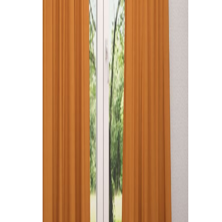
Kissen
Tischdecke
Fensterbilder
Gardinenstange
Stoffe
Panneaux