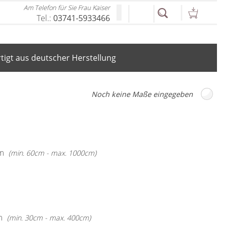
Am Telefon für Sie Frau Kaiser
Tel.:
03741-5933466
igt aus deutscher Herstellung
m
(min. 60cm - max. 1000cm)
m
(min. 30cm - max. 400cm)