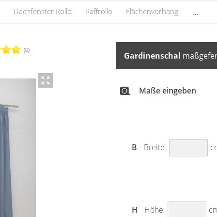
Dachfenster Rollo
Raffrollo
Flächenvorhang
...
(0)
Gardinenschal
maßgefert
Maße eingeben
B
Breite
c
H
Höhe
c