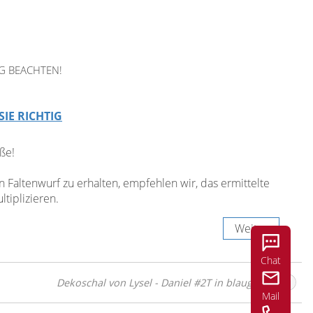
G BEACHTEN!
SIE RICHTIG
ße!
Faltenwurf zu erhalten, empfehlen wir, das ermittelte
tiplizieren.
Weiter
Chat
Dekoschal von Lysel - Daniel #2T in blaugrau
Mail