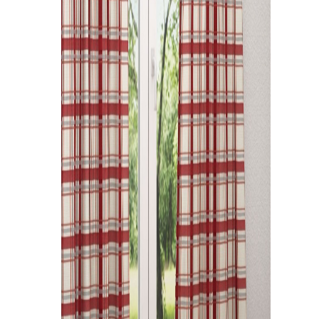
Kissen
Tischdecke
Fensterbilder
Gardinenstange
Stoffe
Panneaux