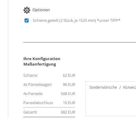
Optionen
Schiene geteilt
(2 Stück, je 1525 mm)
*unser TIPP*
Ihre Konfiguration
Maßanfertigung
Schiene
62 EUR
4x Paneelwagen
96 EUR
4x Paneele
508 EUR
Paneelabschluss
16 EUR
Gesamt
682 EUR