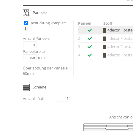
Maß
Jalousie ausmessen
Lamellen Ersatzteile &
Sonnensegel
Scheibengardinen
Zubehör
Konfigurator
Jalousien ohne Bohren
Paneele
Gardinenschals
Outdoor-Plissees
Galerie
Bestückung komplett
Paneel
Stoff
Messanleitung
Fliegengitter
Schlaufenschals
1
4decor Florsta
Anzahl
Paneele
2
4decor Florsta
Vorhangschals
Kissen
3
4decor Florsta
Ösenschals
Paneelbreite
Tischdecke
4
4decor Florsta
mm
Fensterbilder
Überlappung der Paneele:
50
mm
Gardinenstange
Schiene
Stoffe
Anzahl Läufe
Panneaux
Ansicht von 