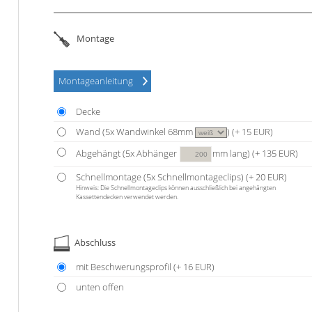
Montage
Montageanleitung
Decke
Wand (
5
x Wandwinkel 68mm
)
(+ 15 EUR)
Abgehängt (
5
x Abhänger
mm lang)
(+ 135 EUR)
Schnellmontage (
5
x Schnellmontageclips)
(+ 20 EUR)
Hinweis: Die Schnell­montage­clips können aus­schließ­lich bei an­ge­häng­ten
Kassetten­decken ver­wendet werden.
Abschluss
mit Beschwerungsprofil
(+ 16 EUR)
unten offen