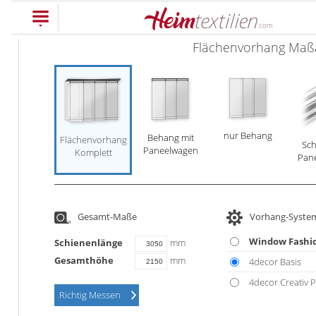
Flächenvorhang Maßa
PRODUKTE
schließen
nur Behang
Behang mit
Flächenvorhang
Sch
Plissee
Paneelwagen
Komplett
Pan
Rollo
Plissee nach Maß
Faltstores in
Dachfenster Rollo
Rollos nach Maß
Gesamt-Maße
Vorhang-Syste
Standardgrößen
Rollos in Standardgrößen
Raffrollo
Window Fashi
Schienenlänge
mm
Wabenplissee
Gesamthöhe
mm
4decor Basis
Thermo Rollo
Flächenvorhang
Raffrollos nach Maß
Verdunklungsplissee
4decor Creativ P
Doppelrollo
Richtig Messen
Raffrollos günstig
Sonnenschutz Plissee
Flächenvorhang nach