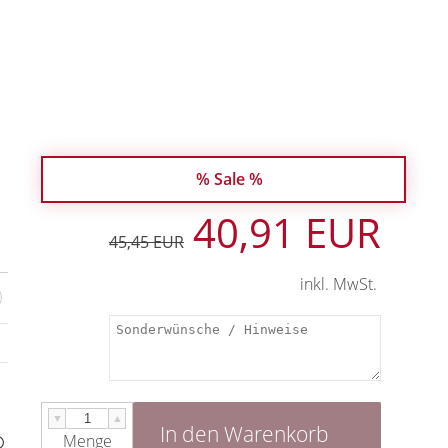
% Sale %
40,91 EUR
45,45 EUR
inkl. MwSt.
▼
▲
In den Warenkorb
Menge