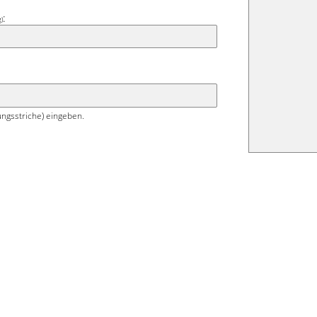
e Farbkraft hervor.
:
g)
ngsstriche) eingeben.