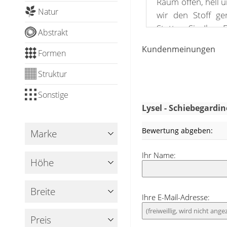
Raum offen, hell 
Natur
wir den Stoff ger
Statten Sie Ihre
Abstrakt
aus, können Sie d
Kundenmeinungen
Formen
Gardinenstange a
das Klettband
Struktur
Paneelwagen enth
passende Aufsätze
Sonstige
Klemmleiste zur
Lysel - Schiebegardi
Aufsatz für einen 
Bewertung abgeben:
Marke
Im Farbverlauf g
Ihr Name:
Himbeerrosa üb
Höhe
individuellen, ein
und Akzente in O
Breite
Ihre E-Mail-Adresse:
und sommerlich. 
Creme lockern da
Preis
entspanntes Flai