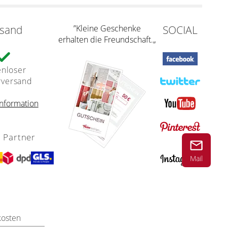
rsand
”Kleine Geschenke
SOCIAL
erhalten die Freundschaft.„
enloser
rversand
nformation
 Partner
Mail
kosten