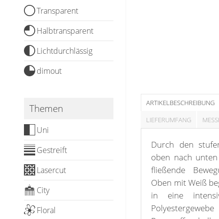
Messanleitung
Fliegengitter
Schlaufenschals
Transparent
Vorhangschals
Kissen
Halbtransparent
Ösenschals
Tischdecke
Lichtdurchlässig
dimout
Fensterbilder
Gardinenstange
ARTIKELBESCHREIBUNG
Themen
Stoffe
LIEFERUMFANG
MESS
Uni
Panneaux
Durch den stufe
Gestreift
oben nach unten v
fließende Beweg
Lasercut
Oben mit Weiß be
City
in eine intens
Polyestergewebe 
Floral