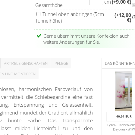
cm
(+9,00 €)
Gesamthöhe
Tunnel oben anbringen (5cm
(+12,00
€)
Tunnelhöhe)
Gerne übernimmt unsere Konfektion auch
weitere Änderungen für Sie.
ARTIKELEIGENSCHAFTEN
PFLEGE
DAS KÖNNTE IH
EN UND MONTIEREN
nlosen, harmonischen Farbverlauf von
ermittelt die Schiebegardine eine fast
ung, Entspannung und Gelassenheit.
ginnend mündet der Gradient allmählich
40,91 EUR
iv bunte Farbe. Das transparente
Lysel - Flächenvor
lässt milden Lichteinfall zu und den
Daybreak #1W