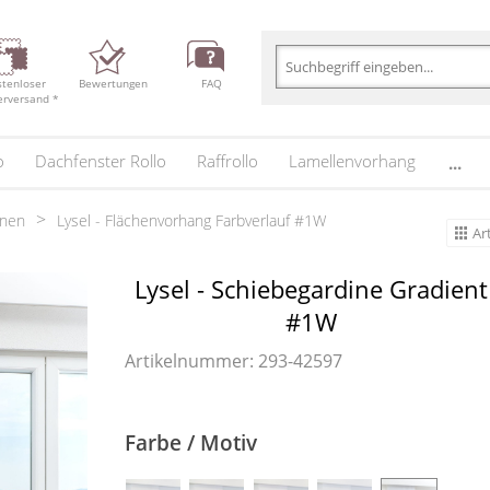
stenloser
Bewertungen
FAQ
erversand *
o
Dachfenster Rollo
Raffrollo
Lamellenvorhang
...
inen
Lysel - Flächenvorhang Farbverlauf #1W
Ar
Lysel - Schiebegardine Gradient
#1W
Artikelnummer: 293-
42597
Farbe / Motiv