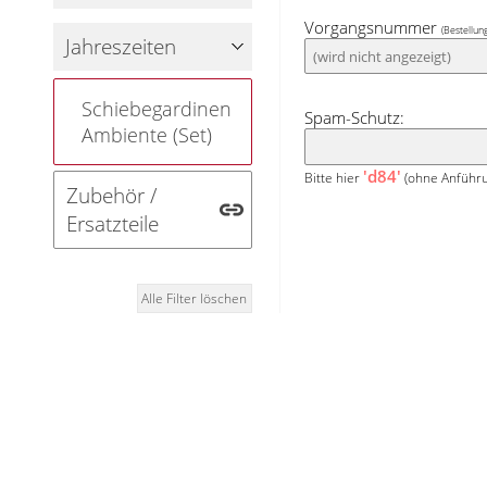
kitzeln die gesamt
Vorgangsnummer
(Bestellun
Jahreszeiten
Schiebegardinen
Spam-Schutz:
Ambiente (Set)
'd84'
Bitte hier
(ohne Anführu
Zubehör /
Ersatzteile
Alle Filter löschen