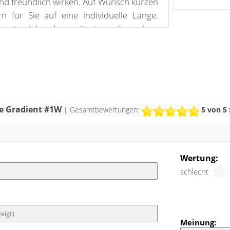
und freundlich wirken. Auf Wunsch kürzen
n für Sie auf eine individuelle Länge.
 Fensterdeko oben mit einem Tunnelzug
ie Schiebegardine genauso gut auf eine
ufziehen. Im Lieferumfang ist außerdem
 zur Befestigung des Vorhangs am
alten. Diesen erhalten Sie ebenso wie
 für alle gängigen Gardinenschienen, die
 Beschwerung und Mitnehmer sowie den
ne Gradient #1W
| Gesamtbewertungen:
5
von 5 
Schleuderstab.
eht Weiß allmählich in ein kräftiges
Wertung:
er. Dadurch erhält der Raum einen
schlecht
zigartigen Charme. Viel Weiß, helles Holz
range gestalten das Ambiente einladend
Elemente in frischem Grün, Beige und
s Interieur auf und verleihen ihm ein
Meinung:
r. Grautöne setzen moderne Akzente und