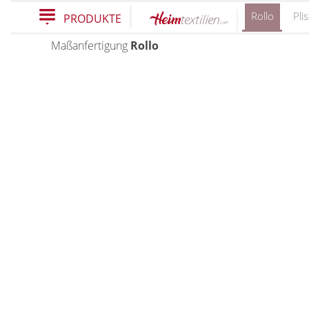
Rollo
Pli
PRODUKTE
Maßanfertigung
Rollo
PRODUKTE
schließen
Plissee
Rollo
Plissee nach Maß
Faltstores in Standardgrößen
Rollos nach Maß
Wabenplissee
Rollos in Standardgrößen
Verdunklungsplissee
Thermo Rollo
Sonnenschutz Plissee
Doppelrollo
Outdoor-Plissees
Klemmrollo
Plissee mit Muster