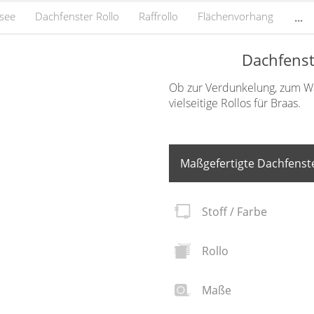
ssee
Dachfenster Rollo
Raffrollo
Flächenvorhang
...
Dachfenst
Ob zur Verdunkelung, zum Wär
vielseitige Rollos für Braas.
Maßgefertigte Dachfenste
Stoff / Farbe
Rollo
Maße