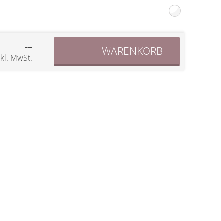
---
WARENKORB
nkl. MwSt.