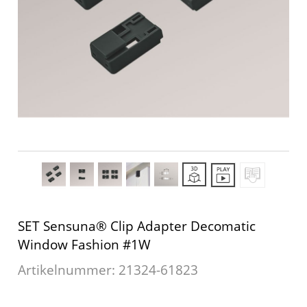
Outdoor-Plissees
Plissee mit Muster
Plissee günstig
Bildergalerie
Plissee Modelle
Plissee Befestigungen
Plissee Messanleitung
Plissee Waschanleitung
Schienensysteme
SET Sensuna® Clip Adapter Decomatic
Zubehör / Ersatzteile
Window Fashion #1W
Artikelnummer: 21324-
61823
Rollo
Dachfenster Rollo
Rollos nach Maß