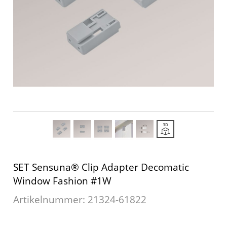
Outdoor-Plissees
Plissee mit Muster
Plissee günstig
Bildergalerie
Plissee Modelle
Plissee Befestigungen
Plissee Messanleitung
Plissee Waschanleitung
Schienensysteme
SET Sensuna® Clip Adapter Decomatic
Zubehör / Ersatzteile
Window Fashion #1W
Artikelnummer: 21324-
61822
Rollo
Dachfenster Rollo
Rollos nach Maß