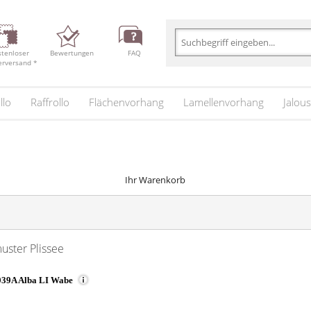
stenloser
Bewertungen
FAQ
erversand *
llo
Raffrollo
Flächenvorhang
Lamellenvorhang
Jalous
Ihr Warenkorb
uster Plissee
39A Alba LI Wabe